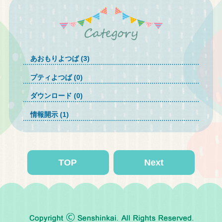
あおもりよつば (3)
プティよつば (0)
ダウンロード (0)
情報開示 (1)
TOP
Next